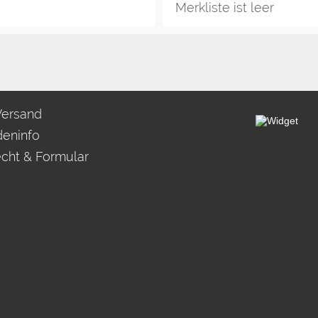
Merkliste ist leer
Versand
eninfo
echt & Formular